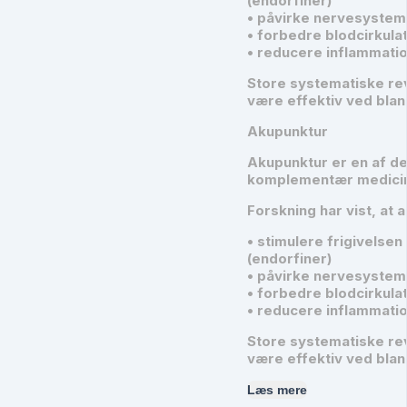
(endorfiner)
• påvirke nervesystem
• forbedre blodcirkula
• reducere inflammatio
Store systematiske rev
være effektiv ved blan
Akupunktur
Akupunktur er en af d
komplementær medicin 
Forskning har vist, at 
• stimulere frigivelse
(endorfiner)
• påvirke nervesystem
• forbedre blodcirkula
• reducere inflammatio
Store systematiske rev
være effektiv ved blan
Læs mere