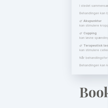
I stedet sammensæt
Behandlingen kan b
🌿
Akupunktur
kan stimulere krop
🌿
Cupping
kan løsne spændin
🌿
Terapeutisk la
kan stimulere cell
Når behandlingsfor
Behandlingen kan 
Book