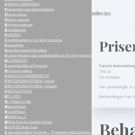
FØDSELSMODNING
f
Akupunktur som fødselsmodning
a
book din behandling her
Rebozo kursus
r
Rebozo massage
r
Oxytocin massage
o
Hindeløsning
h
AMNING
a
Prise
Laserbehandling af sår på brystvorterne
l
Ammehjælp
a
Individuel ammeforberedelse
i
Ammevejledning inkl. laserbehandling af sår på brystvorterne (smertefrit)
a
KEJSERSNIT
k
Laserbehandling af kejsersnit
Første behandling 
l
Kejsersnit-pakken
750 kr
k
FØDSELSFORBEREDELSE
f
50 minutter
TRYGHED&KONTROL (privat)
t
TRYGHED&KONTROL (på hold)
Her gennemgår vi d
t
FØDSELSFLOW
f
Behandlingen kan i
PILATES
p
💪 Pilates for alle
p
BarselsPilates
b
GravidPilates
g
MediYoga 🌙
m
Beha
Medi-Yoga for forælder & barn
m
GRAVID Medi-Yoga
g
Luksusbehandling til gravide – 70 minutters fuld forkælelse
l