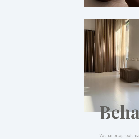
Beha
Ved smerteproblemati