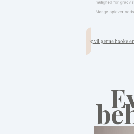
mulighed for gradvis
Mange oplever bedst
Jeg vil gerne booke en
E
be