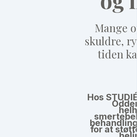
Mange op
skuldre, r
tiden ka
Hos
STUDIÉ
Odde
helh
smertebeh
behandlin
for at støt
heli