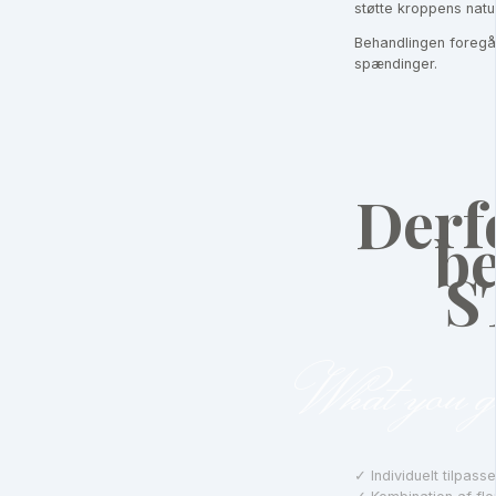
støtte kroppens natu
Behandlingen foregår 
spændinger.
Derf
b
S
What you g
✓ Individuelt tilpass