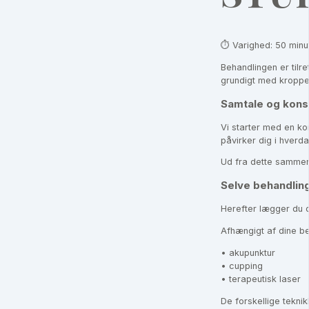
⏱️ Varighed: 50 minu
Behandlingen er tilret
grundigt med kroppe
Samtale og konsu
Vi starter med en ko
påvirker dig i hverd
Ud fra dette sammens
Selve behandlin
Herefter lægger du d
Afhængigt af dine be
• akupunktur
• cupping
• terapeutisk laser
De forskellige tekni