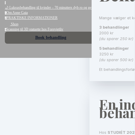
l
🌙 Luksusbehandling til kvinder – 70 minutters dyb ro og genopladning
Om Anne Gaia
o
Mange vælger et ko
PRAKTISKE INFORMATIONER
p
Shop
3 behandlinger
Scanning til 3D statuette hos Forevigtliv
s
2000 kr
Book behandling
(du sparer 250 kr)
5 behandlinger
3250 kr
(du sparer 500 kr)
Et behandlingsforlø
En in
behan
Hos
STUDIÉT 202