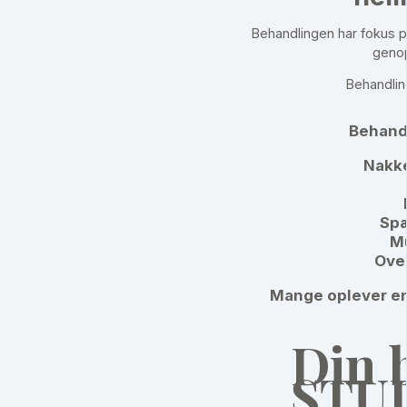
Behandlingen har fokus 
genop
Behandling
Behand
Nakke
Sp
M
Ove
Mange oplever en 
Din 
STUD