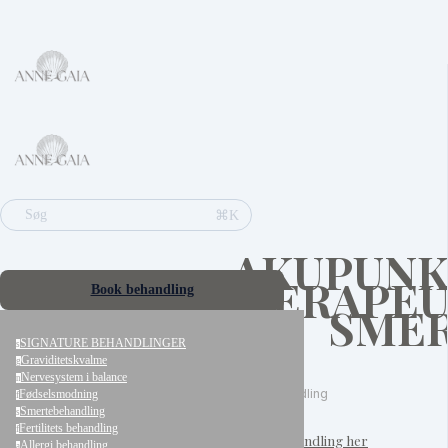
⌘K
Søg
AKUPUNK
TERAPEU
Book behandling
SMER
SIGNATURE BEHANDLINGER
s
Graviditetskvalme
g
Nervesystem i balance
n
Smertebehandling
Fødselsmodning
f
Smertebehandling
s
Fertilitets behandling
f
book din behandling her
Allergi behandling
a