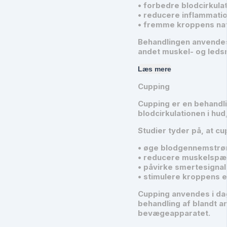
• forbedre blodcirkula
• reducere inflammatio
• fremme kroppens nat
Behandlingen anvendes
andet muskel- og leds
Læs mere
Cupping
Cupping er en behandl
blodcirkulationen i hu
Studier tyder på, at cu
• øge blodgennemstrø
• reducere muskelspæ
• påvirke smertesignal
• stimulere kroppens 
Cupping anvendes i da
behandling af blandt 
bevægeapparatet.