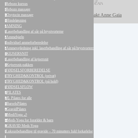
Rebozo kursus
r
Rebozo massage
r
Kontakt Anne Gaia
Oxytocin massage
o
Hindeløsning
h
AMNING
a
Laserbehandling af sår på brystvorterne
l
Ammehjælp
a
Individuel ammeforberedelse
i
Ammevejledning inkl. laserbehandling af sår på brystvorterne (smertefrit)
a
Cancel
Submit
KEJSERSNIT
k
Laserbehandling af kejsersnit
l
Kejsersnit-pakken
k
Cancel
OK
FØDSELSFORBEREDELSE
f
TRYGHED&KONTROL (privat)
t
TRYGHED&KONTROL (på hold)
t
FØDSELSFLOW
f
PILATES
p
💪 Pilates for alle
p
BarselsPilates
b
GravidPilates
g
MediYoga 🌙
m
Medi-Yoga for forælder & barn
m
GRAVID Medi-Yoga
g
Luksusbehandling til gravide – 70 minutters fuld forkælelse
l
l