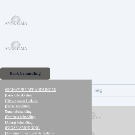
Book behandling
SIGNATURE BEHANDLINGER
Søg
s
Graviditetskvalme
g
Nervesystem i balance
n
Fødselsmodning
f
Smertebehandling
s
Fertilitets behandling
f
Allergi behandling
a
FØDSELSMODNING
f
Akupunktur som fødselsmodning
a