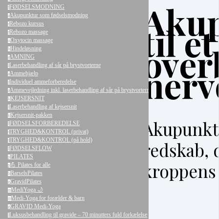
Aku
FØDSELSMODNING
f
Akupunktur som fødselsmodning
a
til et
Rebozo kursus
r
Rebozo massage
r
Oxytocin massage
o
over
Hindeløsning
h
AMNING
a
Laserbehandling af sår på brystvorterne
nerv
l
Ammehjælp
a
Individuel ammeforberedelse
i
Ammevejledning inkl. laserbehandling af sår på brystvorterne (smertefrit)
a
KEJSERSNIT
k
Laserbehandling af kejsersnit
l
Kejsersnit-pakken
k
Akupunktu
FØDSELSFORBEREDELSE
f
TRYGHED&KONTROL (privat)
t
TRYGHED&KONTROL (på hold)
t
redskab, 
FØDSELSFLOW
f
PILATES
p
kroppens
💪 Pilates for alle
p
BarselsPilates
b
GravidPilates
g
MediYoga 🌙
m
Medi-Yoga for forælder & barn
m
GRAVID Medi-Yoga
g
Luksusbehandling til gravide – 70 minutters fuld forkælelse
l