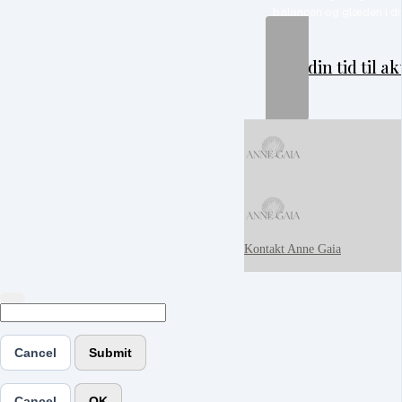
balancen og glæden i dit 
Book din tid til 
Kontakt Anne Gaia
Cancel
Submit
Cancel
OK