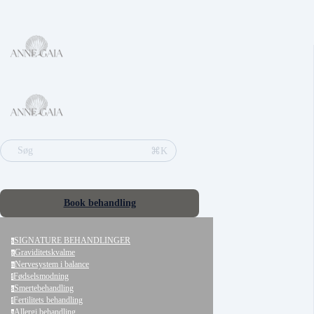
⌘K
Søg
Book behandling
SIGNATURE BEHANDLINGER
s
Graviditetskvalme
g
Nervesystem i balance
n
Fødselsmodning
f
Smertebehandling
s
Fertilitets behandling
f
Allergi behandling
a