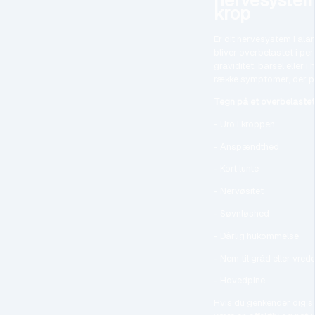
nervesystem
krop
Er dit nervesystem i al
bliver overbelastet i pe
graviditet, barsel eller 
række symptomer, der på
Tegn på et overbelaste
- Uro i kroppen
- Anspændthed
- Kort lunte
- Nervøsitet
- Søvnløshed
- Dårlig hukommelse
- Nem til gråd eller vred
- Hovedpine
Hvis du genkender dig s