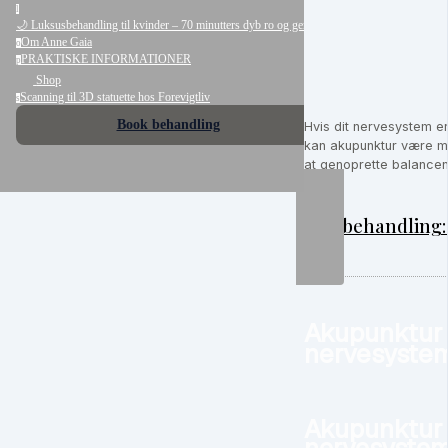
l
🌙 Luksusbehandling til kvinder – 70 minutters dyb ro og genopladning
Om Anne Gaia
o
PRAKTISKE INFORMATIONER
p
Shop
Scanning til 3D statuette hos Forevigtliv
s
Book behandling
Hvis dit nervesystem 
kan akupunktur være med
at genoprette balancen s
Book behandling
Akupunktur t
nervesyste
Akupunktur t