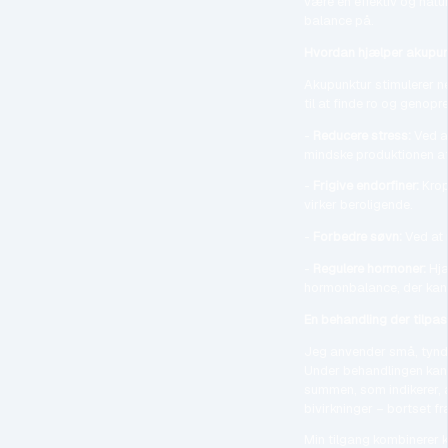
være en effektiv og natu
balance på.
Hvordan hjælper akupun
Akupunktur stimulerer n
til at finde ro og genopr
-
Reducere stress:
Ved a
mindske produktionen a
-
Frigive endorfiner:
Krop
virker beroligende.
-
Forbedre søvn:
Ved at 
-
Regulere hormoner:
Hjæ
hormonbalance, der kan
En behandling der tilpas
Jeg anvender små, tynde
Under behandlingen kan d
summen, som indikerer, a
bivirkninger – bortset fr
Min tilgang kombinerer 