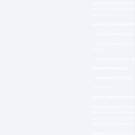
veldokumenteret til beha
samtale om det, der fyld
dine behov.
Hvornår giver akupunktu
- Hvis du oplever nogle
- Hvis du ønsker en natu
kroppen.
- Hvis du har brug for at
Praktisk information
-
Varighed:
50 minutter.
-
Pris:
750 kr.
Hvorfor vælge akupunkt
Akupunktur er en veldo
behandler symptomer, m
overbelastet nervesyste
genoprette balancen og 
Kontakt mig i dag for at